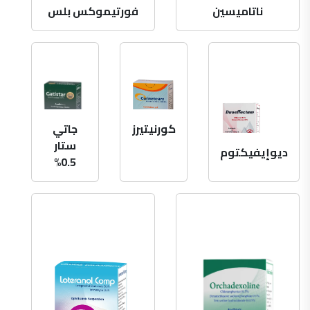
ناتاميسين
فورتيموكس بلس
كورنيتيرز
جاتي
ستار
ديوإيفيكتوم
0.5%