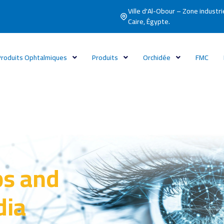
Ville d'Al-Obour – Zone industri
Caire, Égypte.
Produits Ophtalmiques
Produits
Orchidée
FMC
ps and
dia