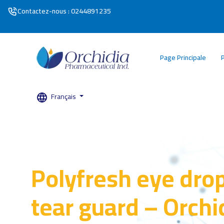
Contactez-nous : 0244891235
Page Principale
Français
Polyfresh eye dro
tear guard – Orchi